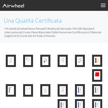
Una Qualità Certificata
I Prodotti Airwheel Sono Pensati E Realizzati Secondo I Più Alti Standard
Internazionali,come Viene Riportato Dalle Numerose Certificazioni Ottenute
Dagli Enti Di Controllo Di Tutto Il Mondo.